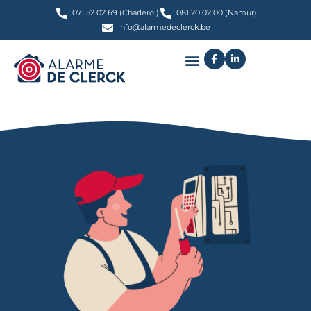
071 52 02 69 (Charleroi)
081 20 02 00 (Namur)
info@alarmedeclerck.be