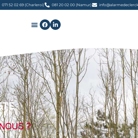
071 52 02 69 (Charleroi)
081 20 02 00 (Namur)
info@alarmedeclerck
été
nous ?