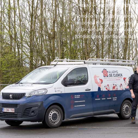
Depuis 4 décennies, notre s
Fondée il y a quatre décenn
imposée comme une entrepr
et de sécurité. Notre société
fondatrices : confiance, prox