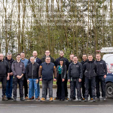
ociété, Alarme De Clerck à Namur et Charleroi, fait de votre s
ies dans une petite ville pittoresque de la région de Charlero
ise incontournable dans le domaine des systèmes d’alarme
 familiale, a vu le jour en 1983, elle a su évoluer tout en resta
imité et efficacité.