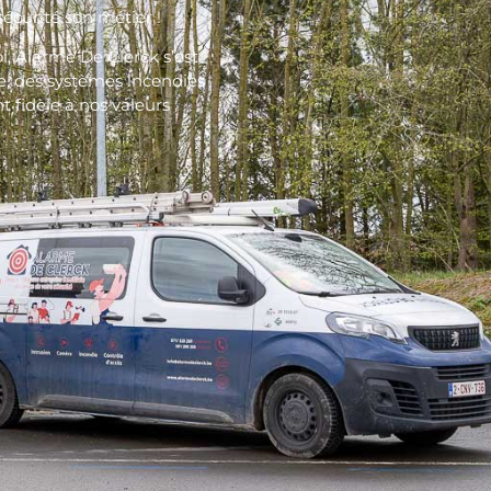
écurité son métier !
i, Alarme De Clerck s’est
, des systèmes incendies
nt fidèle à nos valeurs