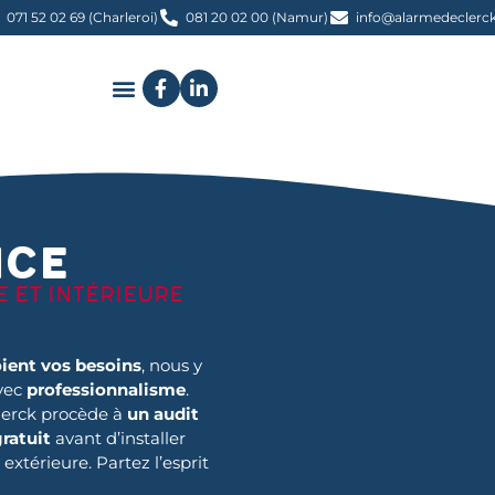
071 52 02 69 (Charleroi)
081 20 02 00 (Namur)
info@alarmedeclerck
nce
 ET INTÉRIEURE
ient vos besoins
, nous y
vec
professionnalisme
.
erck procède à
un audit
gratuit
avant d’installer
extérieure. Partez l’esprit