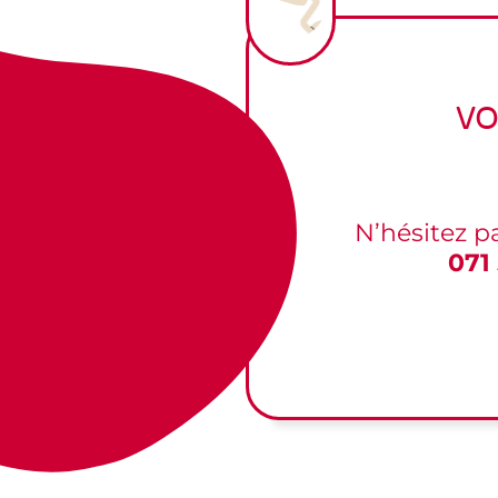
Vo
N’hésitez p
071