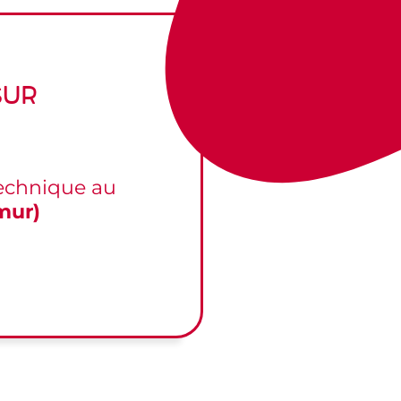
sur
technique au
mur)