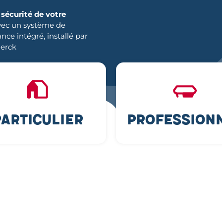
 sécurité de votre
ec un système de
ance intégré, installé par
erck
articulier
Profession