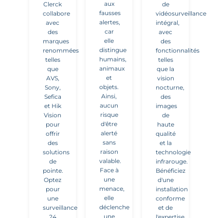
aux
Clerck
de
fausses
collabore
vidéosurveillance
alertes,
avec
intégral,
car
des
avec
elle
marques
des
distingue
renommées
fonctionnalités
humains,
telles
telles
animaux
que
que la
et
AVS,
vision
objets.
Sony,
nocturne,
Ainsi,
Sefica
des
aucun
et Hik
images
risque
Vision
de
d'être
pour
haute
alerté
offrir
qualité
sans
des
et la
raison
solutions
technologie
valable.
de
infrarouge.
Face à
pointe.
Bénéficiez
une
Optez
d'une
menace,
pour
installation
elle
une
conforme
déclenche
surveillance
et de
une
24
l'expertise