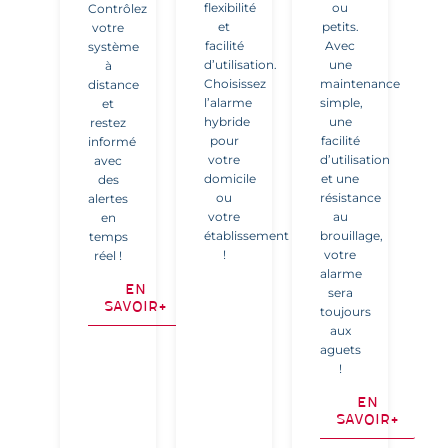
flexibilité
ou
Contrôlez
et
petits.
votre
facilité
Avec
système
d’utilisation.
une
à
Choisissez
maintenance
distance
l’alarme
simple,
et
hybride
une
restez
pour
facilité
informé
votre
d’utilisation
avec
domicile
et une
des
ou
résistance
alertes
votre
au
en
établissement
brouillage,
temps
!
votre
réel !
alarme
En
sera
savoir+
toujours
aux
aguets
!
En
savoir+