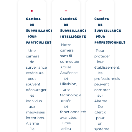
CAMÉRA
CAMÉRAS
CAMÉRA
DE
DE
DE
SURVEILLANCE
SURVEILLANCE
SURVEILLANCE
POUR
INTELLIGENTES
POUR
PARTICULIERS
PROFESSIONNELS
Notre
caméra
Une
Pour
sans fil
caméra
protéger
connectée
de
leur
utilise
surveillance
établissement,
AcuSense
extérieure
les
de
peut
professionnels
Hikvision,
souvent
peuvent
une
décourager
compter
technologie
les
sur
dotée
individus
Alarme
de
aux
De
fonctionnalités
mauvaises
Clerck
avancées.
intentions.
pour
Dites
Alarme
un
adieu
De
système