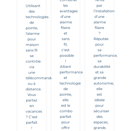
les
par
Utilisant
avantages
l’installation
des
d’une
d’une
technologies
alarme
alarme
de
filaire
filaire
pointe,
et
?
l'alarme
sans
Réputée
pour
fil,
pour
maison
c’est
sa
sans fil
possible
performance,
se
!
sa
contrôle
Alliant
durabilité
via
performance
et sa
une
et
grande
télécommande
technologie
autonomie,
ou à
de
elle
distance.
pointe,
est
Vous
elle
idéale
partez
est le
pour
en
combo
sécuriser
vacances
parfait
des
? C’est
pour
espaces,
parfait
offrir
grands
!