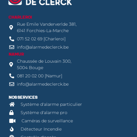
CHARLEROI
Rue Emile Vanderverlde 381,
6141 Forchies-La-Marche
071 52 02 69 [Charleroi]
info@alarmedeclerck.be
NAMUR
Chaussée de Louvain 300,
5004 Bouge
081 20 02 00 [Namur]
info@alarmedeclerck.be
NOS SERVICES
Système d'alarme particulier
Système d'alarme pro
Caméras de surveillance
Détecteur Incendie