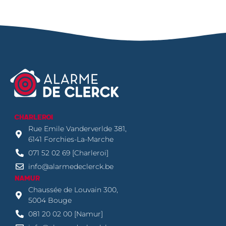
CHARLEROI
Rue Emile Vanderverlde 381,
6141 Forchies-La-Marche
071 52 02 69 [Charleroi]
info@alarmedeclerck.be
NAMUR
Chaussée de Louvain 300,
5004 Bouge
081 20 02 00 [Namur]