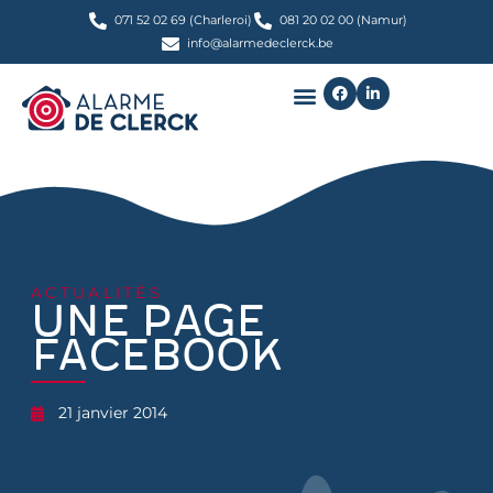
071 52 02 69 (Charleroi)
081 20 02 00 (Namur)
info@alarmedeclerck.be
ACTUALITÉS
Une page
Facebook
21 janvier 2014