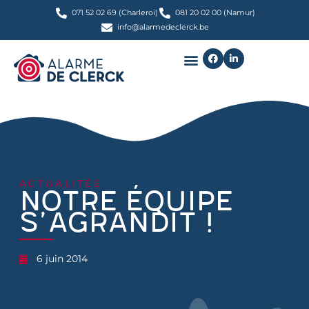
071 52 02 69 (Charleroi)
081 20 02 00 (Namur)
info@alarmedeclerck.be
ACTUALITÉS
Notre équipe
s’agrandit !
6 juin 2014