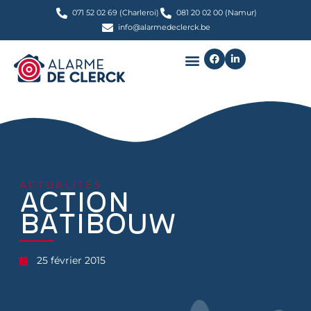
071 52 02 69 (Charleroi)
081 20 02 00 (Namur)
info@alarmedeclerck.be
ACTUALITÉS
Action
Batibouw
25 février 2015