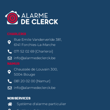
CHARLEROI
Rue Emile Vanderverlde 381,
6141 Forchies-La-Marche
071 52 02 69 [Charleroi]
info@alarmedeclerck.be
NAMUR
Chaussée de Louvain 300,
5004 Bouge
081 20 02 00 [Namur]
info@alarmedeclerck.be
NOS SERVICES
Système d'alarme particulier