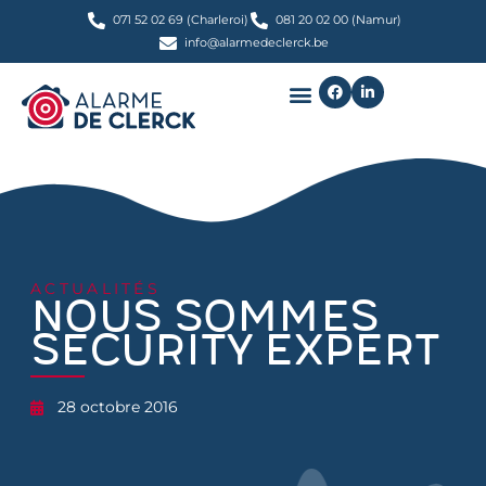
071 52 02 69 (Charleroi)
081 20 02 00 (Namur)
info@alarmedeclerck.be
ACTUALITÉS
Nous sommes
Security Expert
28 octobre 2016