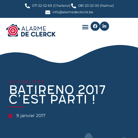
071 52 02 69 (Charleroi)
081 20 02 00 (Namur)
info@alarmedeclerck.be
ACTUALITÉS
Batireno 2017
c’est parti !
9 janvier 2017