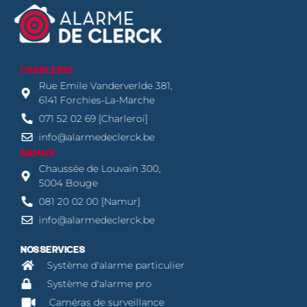
CHARLEROI
Rue Emile Vanderverlde 381,
6141 Forchies-La-Marche
071 52 02 69 [Charleroi]
info@alarmedeclerck.be
NAMUR
Chaussée de Louvain 300,
5004 Bouge
081 20 02 00 [Namur]
info@alarmedeclerck.be
NOS SERVICES
Système d'alarme particulier
Système d'alarme pro
Caméras de surveillance