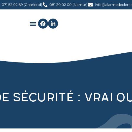
071 52 02 69 (Charleroi)
081 20 02 00 (Namur)
info@alarmedeclerck
e sécurité : vrai o