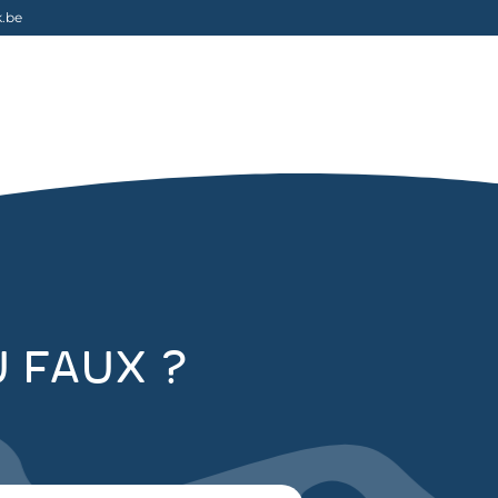
.be
u faux ?