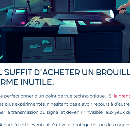
Il suffit d’acheter un broui
rme inutile.
se perfectionner d’un point de vue technologique… Si
la gran
leurs plus expérimentés, n’hésitant pas à avoir recours à d’au
r la transmission du signal et devenir “invisible” aux yeux de
are à cette éventualité et vous protège de tous les risques