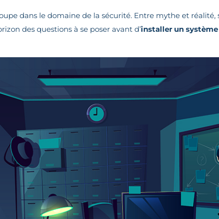
upe dans le domaine de la sécurité. Entre mythe et réalité, sté
’horizon des questions à se poser avant d’
installer un système